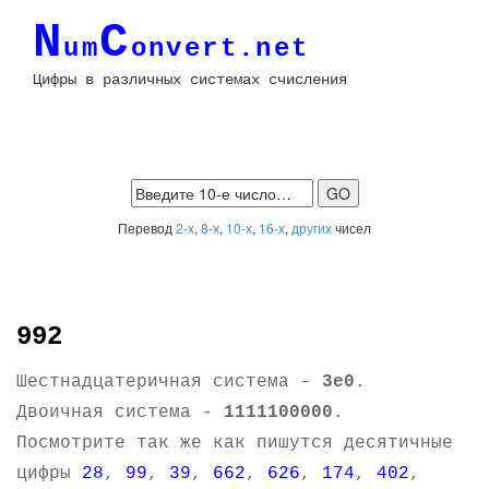
N
C
um
onvert.net
Цифры в различных системах счисления
Перевод
2-х
,
8-х
,
10-х
,
16-х
,
других
чисел
992
Шестнадцатеричная система -
3e0
.
Двоичная система -
1111100000
.
Посмотрите так же как пишутся десятичные
цифры
28
,
99
,
39
,
662
,
626
,
174
,
402
,