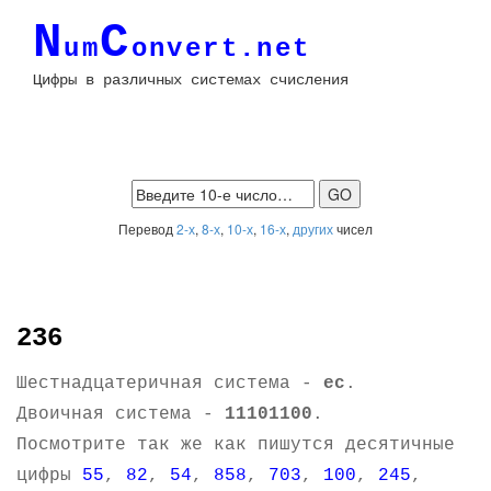
N
C
um
onvert.net
Цифры в различных системах счисления
Перевод
2-х
,
8-х
,
10-х
,
16-х
,
других
чисел
236
Шестнадцатеричная система -
ec
.
Двоичная система -
11101100
.
Посмотрите так же как пишутся десятичные
цифры
55
,
82
,
54
,
858
,
703
,
100
,
245
,