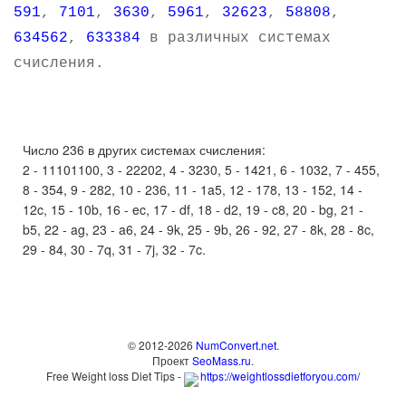
591
,
7101
,
3630
,
5961
,
32623
,
58808
,
634562
,
633384
в различных системах
счисления.
Число 236 в других системах счисления:
2 - 11101100, 3 - 22202, 4 - 3230, 5 - 1421, 6 - 1032, 7 - 455,
8 - 354, 9 - 282, 10 - 236, 11 - 1a5, 12 - 178, 13 - 152, 14 -
12c, 15 - 10b, 16 - ec, 17 - df, 18 - d2, 19 - c8, 20 - bg, 21 -
b5, 22 - ag, 23 - a6, 24 - 9k, 25 - 9b, 26 - 92, 27 - 8k, 28 - 8c,
29 - 84, 30 - 7q, 31 - 7j, 32 - 7c.
© 2012-2026
NumConvert.net
.
Проект
SeoMass.ru
.
Free Weight loss Diet Tips -
https://weightlossdietforyou.com/