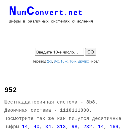
N
C
um
onvert.net
Цифры в различных системах счисления
Перевод
2-х
,
8-х
,
10-х
,
16-х
,
других
чисел
952
Шестнадцатеричная система -
3b8
.
Двоичная система -
1110111000
.
Посмотрите так же как пишутся десятичные
цифры
14
,
40
,
34
,
313
,
98
,
232
,
14
,
169
,