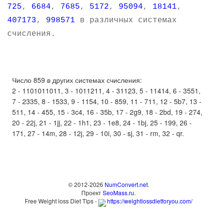
725
,
6684
,
7685
,
5172
,
95094
,
18141
,
407173
,
998571
в различных системах
счисления.
Число 859 в других системах счисления:
2 - 1101011011, 3 - 1011211, 4 - 31123, 5 - 11414, 6 - 3551,
7 - 2335, 8 - 1533, 9 - 1154, 10 - 859, 11 - 711, 12 - 5b7, 13 -
511, 14 - 455, 15 - 3c4, 16 - 35b, 17 - 2g9, 18 - 2bd, 19 - 274,
20 - 22j, 21 - 1jj, 22 - 1h1, 23 - 1e8, 24 - 1bj, 25 - 199, 26 -
171, 27 - 14m, 28 - 12j, 29 - 10i, 30 - sj, 31 - rm, 32 - qr.
© 2012-2026
NumConvert.net
.
Проект
SeoMass.ru
.
Free Weight loss Diet Tips -
https://weightlossdietforyou.com/