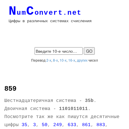
N
C
um
onvert.net
Цифры в различных системах счисления
Перевод
2-х
,
8-х
,
10-х
,
16-х
,
других
чисел
859
Шестнадцатеричная система -
35b
.
Двоичная система -
1101011011
.
Посмотрите так же как пишутся десятичные
цифры
35
,
3
,
50
,
249
,
633
,
861
,
883
,