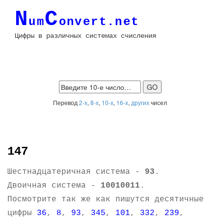
N
C
um
onvert.net
Цифры в различных системах счисления
Перевод
2-х
,
8-х
,
10-х
,
16-х
,
других
чисел
147
Шестнадцатеричная система -
93
.
Двоичная система -
10010011
.
Посмотрите так же как пишутся десятичные
цифры
36
,
8
,
93
,
345
,
101
,
332
,
239
,