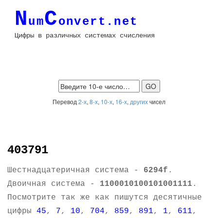
N
C
um
onvert.net
Цифры в различных системах счисления
Перевод
2-х
,
8-х
,
10-х
,
16-х
,
других
чисел
403791
Шестнадцатеричная система -
6294f
.
Двоичная система -
1100010100101001111
.
Посмотрите так же как пишутся десятичные
цифры
45
,
7
,
10
,
704
,
859
,
891
,
1
,
611
,