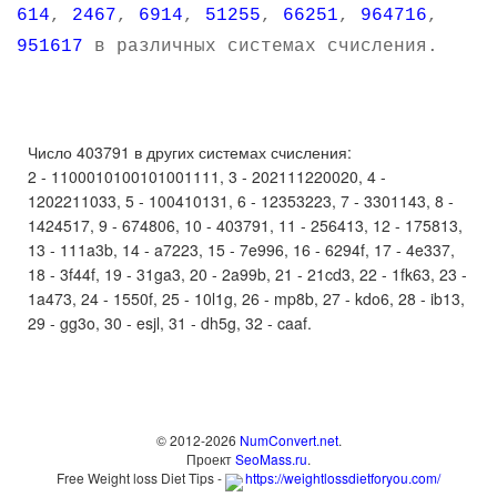
614
,
2467
,
6914
,
51255
,
66251
,
964716
,
951617
в различных системах счисления.
Число 403791 в других системах счисления:
2 - 1100010100101001111, 3 - 202111220020, 4 -
1202211033, 5 - 100410131, 6 - 12353223, 7 - 3301143, 8 -
1424517, 9 - 674806, 10 - 403791, 11 - 256413, 12 - 175813,
13 - 111a3b, 14 - a7223, 15 - 7e996, 16 - 6294f, 17 - 4e337,
18 - 3f44f, 19 - 31ga3, 20 - 2a99b, 21 - 21cd3, 22 - 1fk63, 23 -
1a473, 24 - 1550f, 25 - 10l1g, 26 - mp8b, 27 - kdo6, 28 - ib13,
29 - gg3o, 30 - esjl, 31 - dh5g, 32 - caaf.
© 2012-2026
NumConvert.net
.
Проект
SeoMass.ru
.
Free Weight loss Diet Tips -
https://weightlossdietforyou.com/