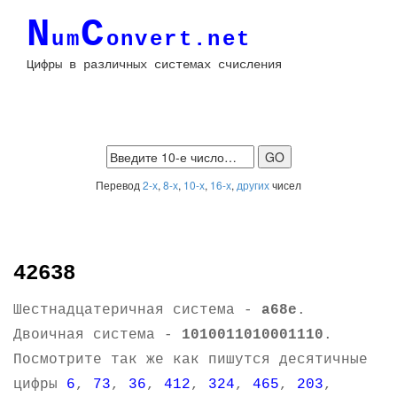
N
C
um
onvert.net
Цифры в различных системах счисления
Перевод
2-х
,
8-х
,
10-х
,
16-х
,
других
чисел
42638
Шестнадцатеричная система -
a68e
.
Двоичная система -
1010011010001110
.
Посмотрите так же как пишутся десятичные
цифры
6
,
73
,
36
,
412
,
324
,
465
,
203
,