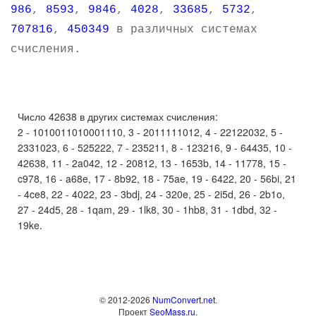
986
,
8593
,
9846
,
4028
,
33685
,
5732
,
707816
,
450349
в различных системах
счисления.
Число 42638 в других системах счисления:
2 - 1010011010001110, 3 - 2011111012, 4 - 22122032, 5 -
2331023, 6 - 525222, 7 - 235211, 8 - 123216, 9 - 64435, 10 -
42638, 11 - 2a042, 12 - 20812, 13 - 1653b, 14 - 11778, 15 -
c978, 16 - a68e, 17 - 8b92, 18 - 75ae, 19 - 6422, 20 - 56bi, 21
- 4ce8, 22 - 4022, 23 - 3bdj, 24 - 320e, 25 - 2i5d, 26 - 2b1o,
27 - 24d5, 28 - 1qam, 29 - 1lk8, 30 - 1hb8, 31 - 1dbd, 32 -
19ke.
© 2012-2026
NumConvert.net
.
Проект
SeoMass.ru
.