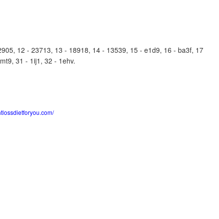
05, 12 - 23713, 13 - 18918, 14 - 13539, 15 - e1d9, 16 - ba3f, 17
mt9, 31 - 1ij1, 32 - 1ehv.
htlossdietforyou.com/