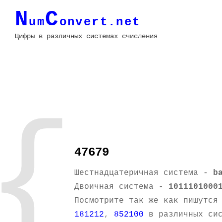
N
C
um
onvert.net
Цифры в различных системах счисления
{
47679
Шестнадцатеричная система -
b
Двоичная система -
1011101000
Посмотрите так же как пишутся
181212
,
852100
в различных сис