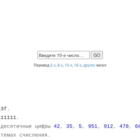
Перевод
2-х
,
8-х
,
10-х
,
16-х
,
других
чисел
a3f
.
111111
.
 десятичные цифры
42
,
35
,
5
,
951
,
912
,
470
,
6
темах счисления.