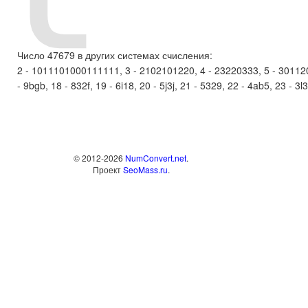
Число 47679 в других системах счисления:
2 - 1011101000111111, 3 - 2102101220, 4 - 23220333, 5 - 3011204,
- 9bgb, 18 - 832f, 19 - 6i18, 20 - 5j3j, 21 - 5329, 22 - 4ab5, 23 - 3l
© 2012-2026
NumConvert.net
.
Проект
SeoMass.ru
.