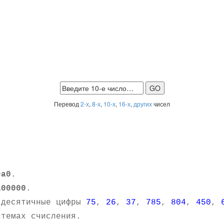
Перевод
2-х
,
8-х
,
10-х
,
16-х
,
других
чисел
ea0
.
100000
.
 десятичные цифры
75
,
26
,
37
,
785
,
804
,
450
,
темах счисления.