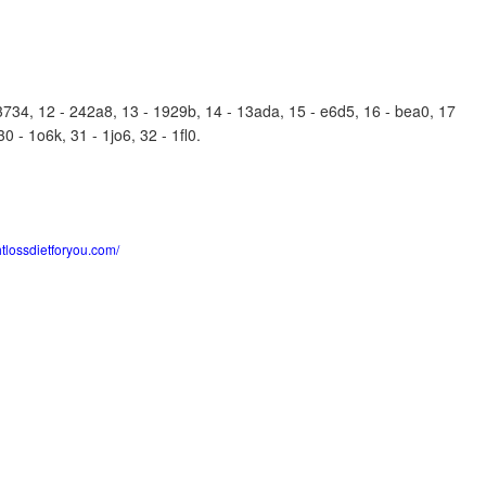
734, 12 - 242a8, 13 - 1929b, 14 - 13ada, 15 - e6d5, 16 - bea0, 17
0 - 1o6k, 31 - 1jo6, 32 - 1fl0.
htlossdietforyou.com/