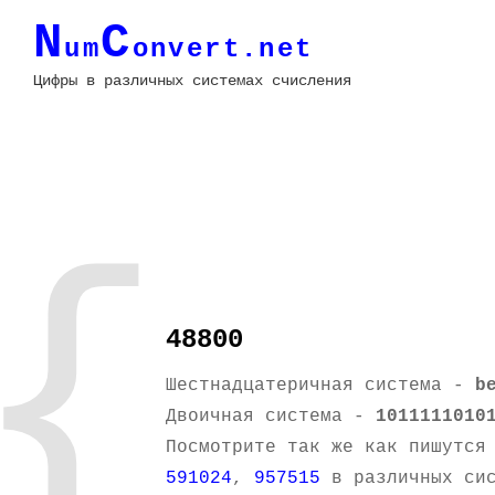
N
C
um
onvert.net
Цифры в различных системах счисления
{
48800
Шестнадцатеричная система -
b
Двоичная система -
1011111010
Посмотрите так же как пишутся
591024
,
957515
в различных сис