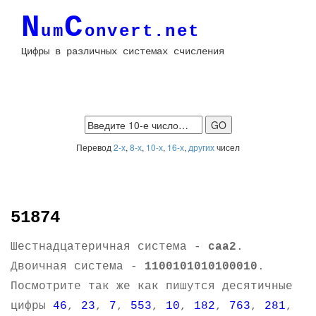
N
C
um
onvert.net
Цифры в различных системах счисления
Перевод
2-х
,
8-х
,
10-х
,
16-х
,
других
чисел
51874
Шестнадцатеричная система -
caa2
.
Двоичная система -
1100101010100010
.
Посмотрите так же как пишутся десятичные
цифры
46
,
23
,
7
,
553
,
10
,
182
,
763
,
281
,