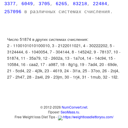
3377
,
6049
,
3705
,
6265
,
83218
,
22484
,
257096
в различных системах счисления.
Число 51874 в других системах счисления:
2 - 1100101010100010, 3 - 2122011021, 4 - 30222202, 5 -
3124444, 6 - 1040054, 7 - 304144, 8 - 145242, 9 - 78137, 10 -
51874, 11 - 35a79, 12 - 2602a, 13 - 1a7c4, 14 - 14c94, 15 -
10584, 16 - caa2, 17 - a987, 18 - 8g1g, 19 - 7ad4, 20 - 69de,
21 - 5cd4, 22 - 4j3k, 23 - 4619, 24 - 3i1a, 25 - 37oo, 26 - 2oj4,
27 - 2h47, 28 - 2a4i, 29 - 23jm, 30 - 1rj4, 31 - 1mub, 32 - 1il2.
© 2012-2026
NumConvert.net
.
Проект
SeoMass.ru
.
Free Weight loss Diet Tips -
https://weightlossdietforyou.com/