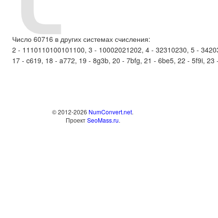
Число 60716 в других системах счисления:
2 - 1110110100101100, 3 - 10002021202, 4 - 32310230, 5 - 3420331
17 - c619, 18 - a772, 19 - 8g3b, 20 - 7bfg, 21 - 6be5, 22 - 5f9i, 23 
© 2012-2026
NumConvert.net
.
Проект
SeoMass.ru
.