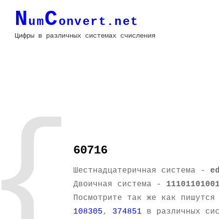
N
C
um
onvert.net
Цифры в различных системах счисления
{
60716
Шестнадцатеричная система -
e
Двоичная система -
1110110100
Посмотрите так же как пишутся
108305
,
374851
в различных сис