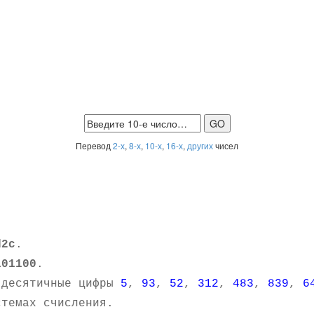
Перевод
2-х
,
8-х
,
10-х
,
16-х
,
других
чисел
d2c
.
101100
.
 десятичные цифры
5
,
93
,
52
,
312
,
483
,
839
,
6
темах счисления.