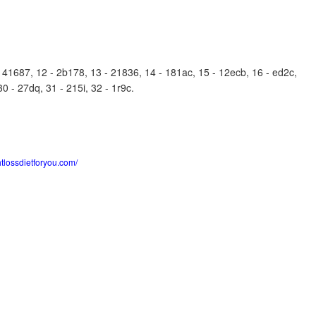
41687, 12 - 2b178, 13 - 21836, 14 - 181ac, 15 - 12ecb, 16 - ed2c,
30 - 27dq, 31 - 215i, 32 - 1r9c.
htlossdietforyou.com/