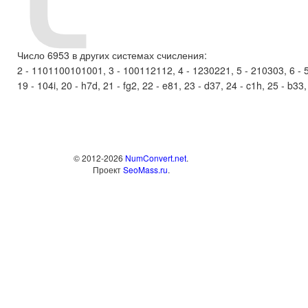
Число 6953 в других системах счисления:
2 - 1101100101001, 3 - 100112112, 4 - 1230221, 5 - 210303, 6 - 52
19 - 104i, 20 - h7d, 21 - fg2, 22 - e81, 23 - d37, 24 - c1h, 25 - b33
© 2012-2026
NumConvert.net
.
Проект
SeoMass.ru
.