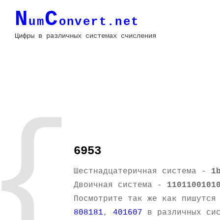
N
C
um
onvert.net
Цифры в различных системах счисления
{
6953
Шестнадцатеричная система -
1
Двоичная система -
1101100101
Посмотрите так же как пишутся
808181
,
401607
в различных сис