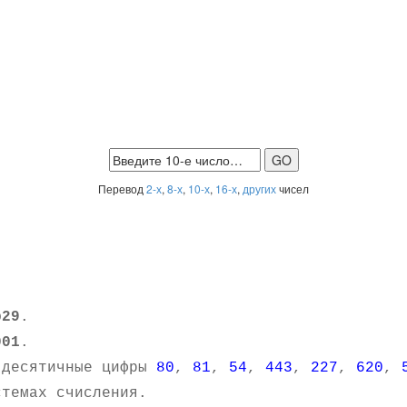
Перевод
2-х
,
8-х
,
10-х
,
16-х
,
других
чисел
b29
.
001
.
 десятичные цифры
80
,
81
,
54
,
443
,
227
,
620
,
темах счисления.