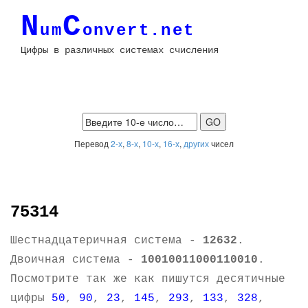
N
C
um
onvert.net
Цифры в различных системах счисления
Перевод
2-х
,
8-х
,
10-х
,
16-х
,
других
чисел
75314
Шестнадцатеричная система -
12632
.
Двоичная система -
10010011000110010
.
Посмотрите так же как пишутся десятичные
цифры
50
,
90
,
23
,
145
,
293
,
133
,
328
,