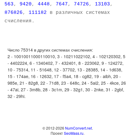
563
,
9420
,
4448
,
7647
,
74726
,
13103
,
876826
,
111182
в различных системах
счисления.
Число 75314 в других системах счисления:
2 - 10010011000110010, 3 - 10211022102, 4 - 102120302, 5
- 4402224, 6 - 1340402, 7 - 432401, 8 - 223062, 9 - 124272,
10 - 75314, 11 - 51648, 12 - 37702, 13 - 28385, 14 - 1d638,
15 - 174ae, 16 - 12632, 17 - f5a4, 18 - cg82, 19 - aibh, 20 -
985e, 21 - 82g8, 22 - 71d8, 23 - 648c, 24 - 5ai2, 25 - 4kce, 26
- 47ai, 27 - 3m8b, 28 - 3c1m, 29 - 32g1, 30 - 2nke, 31 - 2gbf,
32 - 29hi.
© 2012-2026
NumConvert.net
.
Проект
SeoMass.ru
.