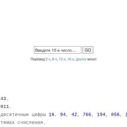
Перевод
2-х
,
8-х
,
10-х
,
16-х
,
других
чисел
143
.
0011
.
 десятичные цифры
18
,
94
,
42
,
766
,
194
,
856
,
темах счисления.