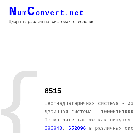
N
C
um
onvert.net
Цифры в различных системах счисления
{
8515
Шестнадцатеричная система -
2
Двоичная система -
1000010100
Посмотрите так же как пишутся
686843
,
652096
в различных сис