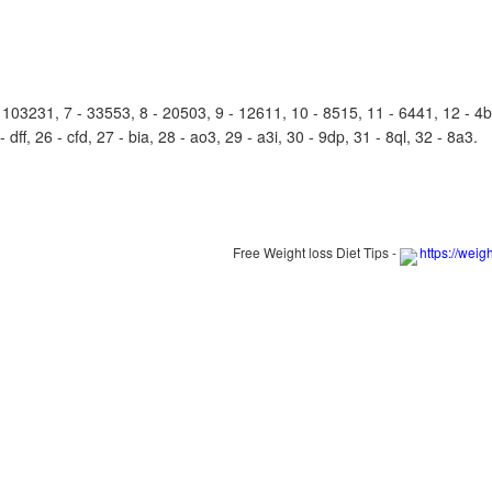
3231, 7 - 33553, 8 - 20503, 9 - 12611, 10 - 8515, 11 - 6441, 12 - 4b17
 dff, 26 - cfd, 27 - bia, 28 - ao3, 29 - a3i, 30 - 9dp, 31 - 8ql, 32 - 8a3.
Free Weight loss Diet Tips -
https://weig