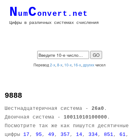
N
C
um
onvert.net
Цифры в различных системах счисления
Перевод
2-х
,
8-х
,
10-х
,
16-х
,
других
чисел
9888
Шестнадцатеричная система -
26a0
.
Двоичная система -
10011010100000
.
Посмотрите так же как пишутся десятичные
цифры
17
,
95
,
49
,
357
,
14
,
334
,
851
,
61
,