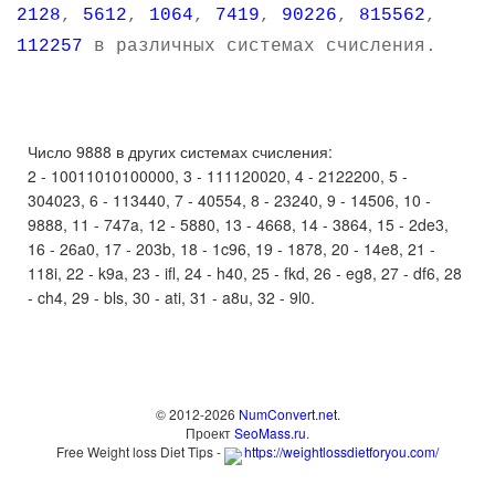
2128
,
5612
,
1064
,
7419
,
90226
,
815562
,
112257
в различных системах счисления.
Число 9888 в других системах счисления:
2 - 10011010100000, 3 - 111120020, 4 - 2122200, 5 -
304023, 6 - 113440, 7 - 40554, 8 - 23240, 9 - 14506, 10 -
9888, 11 - 747a, 12 - 5880, 13 - 4668, 14 - 3864, 15 - 2de3,
16 - 26a0, 17 - 203b, 18 - 1c96, 19 - 1878, 20 - 14e8, 21 -
118i, 22 - k9a, 23 - ifl, 24 - h40, 25 - fkd, 26 - eg8, 27 - df6, 28
- ch4, 29 - bls, 30 - ati, 31 - a8u, 32 - 9l0.
© 2012-2026
NumConvert.net
.
Проект
SeoMass.ru
.
Free Weight loss Diet Tips -
https://weightlossdietforyou.com/